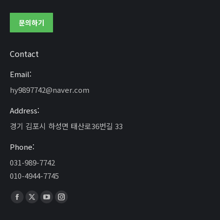
문의하기
Contact
Email:
hy9897742@naver.com
Address:
경기 김포시 하성면 태산로36번길 33
Phone:
031-989-7742
010-4944-7745
Find us on:
Facebook
X
YouTube
Instagram
page
page
page
page