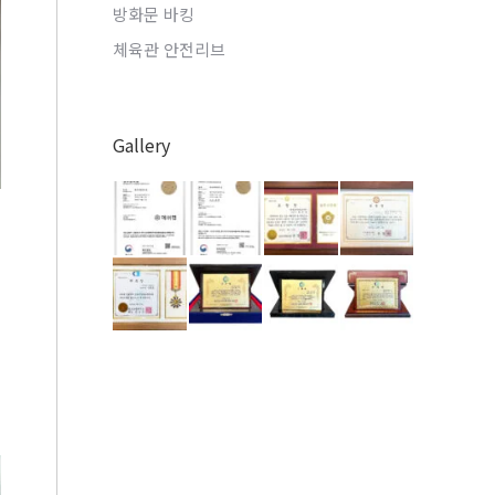
방화문 바킹
체육관 안전리브
Gallery