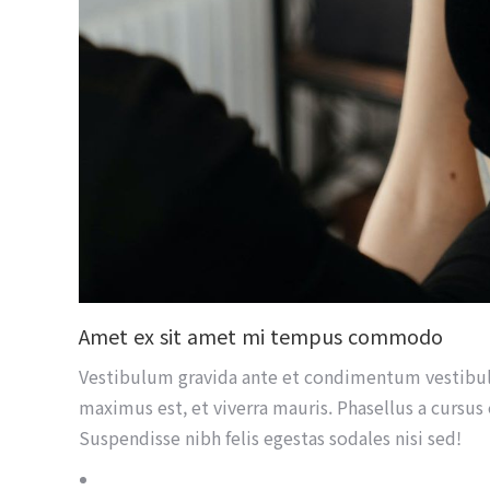
Amet ex sit amet mi tempus commodo
Vestibulum gravida ante et condimentum vestibul
maximus est, et viverra mauris. Phasellus a cursus e
Suspendisse nibh felis egestas sodales nisi sed!