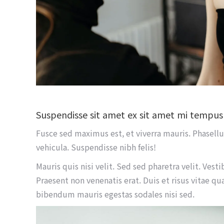
Suspendisse sit amet ex sit amet mi tem
Fusce sed maximus est, et viverra mauris. Phasellus
vehicula. Suspendisse nibh felis!
Mauris quis nisi velit. Sed sed pharetra velit. Vesti
Praesent non venenatis erat. Duis et risus vitae qu
bibendum mauris egestas sodales nisi sed.